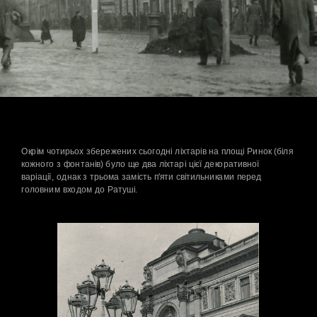
Окрім чотирьох збережених сьогодні ліхтарів на площі Ринок (біля 
кожного з фонтанів) було ще два ліхтарі цієї декоративної 
варіації, однак з трьома замість п'яти світильниками перед 