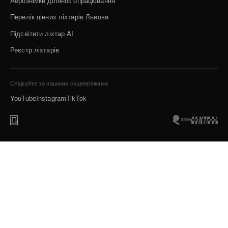
Аерознімки ділянок опрацювання
Перелік цінних ліхтарів Львова
Підсвітити ліхтар AI
Реєстр ліхтарів
Слідкуйте за нашими соцмережами
YouTube
Instagram
TikTok