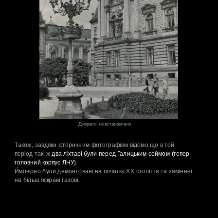
Також, завдяки історичним фотографіям відомо що в той 
період такі ж 
два ліхтарі були перед Галицьким сеймом (тепер 
головний корпус ЛНУ)
Ймовірно були демонтовані на початку XX століття та замінені 