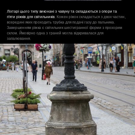
Ліхтарі цього типу виконані з чавуну та складаються з опори та 
п'яти ріжків для світильників.
 Кожен ріжок складається з двох частин, 
всередині яких проходить трубка для подачі газу до пальника. 
Завершенням ріжка є світильник шестигранної форми з прозорим 
склом. Ймовірно одна з граней могла відкривалася для 