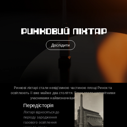
Дослідити
Ринкові ліхтарі стали невід'ємною частиною площі Ринок та 
освітлюють її вже майже два століття. Вони стали непомітними 
Ліхтарі відносяться до 
періоду зародження 
газового освітлення 