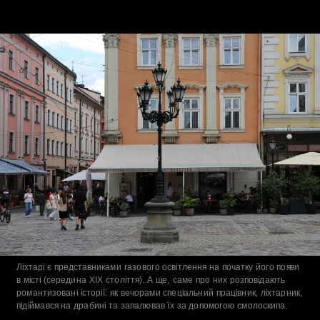
Ліхтарі є представниками газового освітлення на початку його появи 
в місті (середина XIX століття). А ще, саме про них розповідають 
романтизовані історії: як вечорами спеціальний працівник, ліхтарник, 